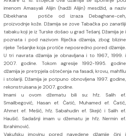
Ankare iz 18. stoljeća ova džamija se spominje pod
imenom Amasyali Alijin (hadži Alijin) mesdžid, a naziv
Dibekhana potiče od izraza Debaghane-ceh,
proizvodnje kože. Džamija se zove Tabačka po zanatliji
tabaku koji je iz Turske došao u grad Tešanj. Džamija je i
poznata i pod nazivom Riječka džamija, zbog blizine
rijeke Tešanjke koja protiče neposredno pored džamije.
U tri navrata džamija je obnavljana i to 1967., 1999. i
2007. godine. Tokom agresije 1992-1995. godine
džamija je pretrpjela oštećenja na fasadi, krovu, mahfilu
i stolariji. Džamija je potpuno obnovljena 1997. godine,
rekonstruisana je 2007. godine.
Imami u ovom džematu bili su: hfz. Salih ef.
Smailbegović, Hasan ef. Ćatić, Muhamed ef. Ćatić,
Ahmet ef. Mešić, hfz. Sabahudin ef. Skejić i Salih ef.
Haušić. Sadašnji imam u džematu je hfz. Nermin ef.
Ibrahimović.
Vakufsku imovinu pored navedene džamije čini i