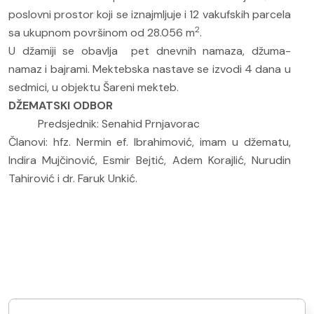
poslovni prostor koji se iznajmljuje i 12 vakufskih parcela
2
sa ukupnom površinom od 28.056 m
.
U džamiji se obavlja pet dnevnih namaza, džuma-
namaz i bajrami. Mektebska nastave se izvodi 4 dana u
sedmici, u objektu Šareni mekteb.
DŽEMATSKI ODBOR
Predsjednik: Senahid Prnjavorac
Članovi: hfz. Nermin ef. Ibrahimović, imam u džematu,
Indira Mujčinović, Esmir Bejtić, Adem Korajlić, Nurudin
Tahirović i dr. Faruk Unkić.