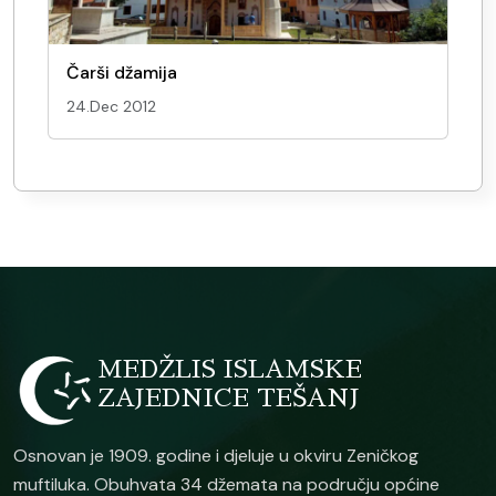
Čarši džamija
24.Dec 2012
MEDŽLIS ISLAMSKE
ZAJEDNICE TEŠANJ
Osnovan je 1909. godine i djeluje u okviru Zeničkog
muftiluka. Obuhvata 34 džemata na području općine