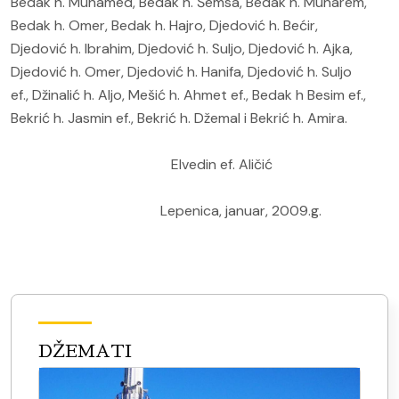
Bedak h. Muhamed, Bedak h. Šemsa, Bedak h. Muharem,
Bedak h. Omer, Bedak h. Hajro, Djedović h. Bećir,
Djedović h. Ibrahim, Djedović h. Suljo, Djedović h. Ajka,
Djedović h. Omer, Djedović h. Hanifa, Djedović h. Suljo
ef., Džinalić h. Aljo, Mešić h. Ahmet ef., Bedak h Besim ef.,
Bekrić h. Jasmin ef., Bekrić h. Džemal i Bekrić h. Amira.
Elvedin ef. Aličić
Lepenica, januar, 2009.g.
DŽEMATI