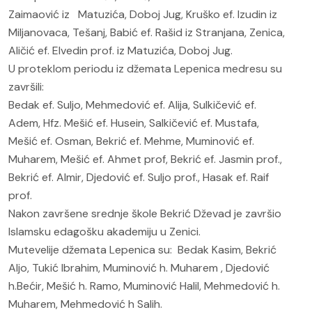
Zaimaović iz Matuzića, Doboj Jug, Kruško ef. Izudin iz
Miljanovaca, Tešanj, Babić ef. Rašid iz Stranjana, Zenica,
Aličić ef. Elvedin prof. iz Matuzića, Doboj Jug.
U proteklom periodu iz džemata Lepenica medresu su
završili:
Bedak ef. Suljo, Mehmedović ef. Alija, Sulkičević ef.
Adem, Hfz. Mešić ef. Husein, Salkičević ef. Mustafa,
Mešić ef. Osman, Bekrić ef. Mehme, Muminović ef.
Muharem, Mešić ef. Ahmet prof, Bekrić ef. Jasmin prof.,
Bekrić ef. Almir, Djedović ef. Suljo prof., Hasak ef. Raif
prof.
Nakon završene srednje škole Bekrić Dževad je završio
Islamsku edagošku akademiju u Zenici.
Mutevelije džemata Lepenica su: Bedak Kasim, Bekrić
Aljo, Tukić Ibrahim, Muminović h. Muharem , Djedović
h.Bećir, Mešić h. Ramo, Muminović Halil, Mehmedović h.
Muharem, Mehmedović h Salih.