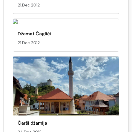
21.Dec 2012
Džemat Čaglići
21.Dec 2012
Čarši džamija