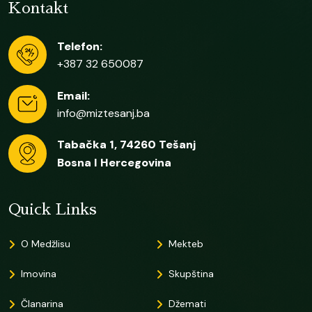
Kontakt
Telefon:
+387 32 650087
Email:
info@miztesanj.ba
Tabačka 1, 74260 Tešanj
Bosna I Hercegovina
Quick Links
O Medžlisu
Mekteb
Imovina
Skupština
Članarina
Džemati