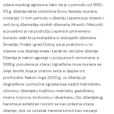
udara srpskog agresora tako da je u periodu od 1992-
95.g. džamija lakše oštećena (krov, fasada, munara,
stolarija). U tom periodu u džamiju Lepenica je dolazio i
veći broj džematlija okolnih džemata: Mravići i Matuzići
a posebno je na području Lepenice privremeno
boravio veliki broj muhadžira iz dobojskih džemata:
Ševarlije, Pridjel i grad Doboj, pa je praktično u to
vrijeme ova džamija imala i karakter okružne džamije.
Džamija je nakon agresije u potpunosti renovirana, a
1998.g. porušena je stara i izgrađena nova munara sa
dvije šerefe, koja je znatno veća a i ljepša od
prethodne. Nakon toga 2000.g. uz džamiju je
dograđena i pomoćna zgrada koja sadrži mektebsku
učionicu, džamijsku knjižnicu-mektebu, gasulhanu,
mokre čvorove, kotlovnicu i divanhanu. Dio džamijskog
harema je asfaltiran i koristi se kao prilazna staza
džamije, dok se ostatak harema koristi kao mezarje