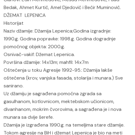
Bedak, Ahmet Kurtić, Amel Djedović i Bećir Muminović.
DŽEMAT LEPENICA
Historijat
Naziv džamije: Džamija Lepenica;Godina izgradnje:
1990.g. Godina popravke: 1998.g. Godina dogradnje
pomoćnog objekta: 2000.g.
Osnivač-vakif: Džemat Lepenica.
Površina džamije: 14x13m; mahfil: 14x7m
Oštećenja u toku Agresije 1992-95.: Džamija lakše
oštećena (krov, vanjska fasada, stolarija i munara.) Sve
sanirano.
Uz džamiju je sagrađena pomoćna zgrada sa
gasulhanom, kotlovnicom, mektebskom učionicom,
divanhanom, mokrim čvorovima, a sagrađena je i nova
munara sa dvije šerefe.
Džamija je izgrađena 1990.g. na temeljima stare džamije.
Tokom agresije na BiH i džemat Lepenica je bio na meti