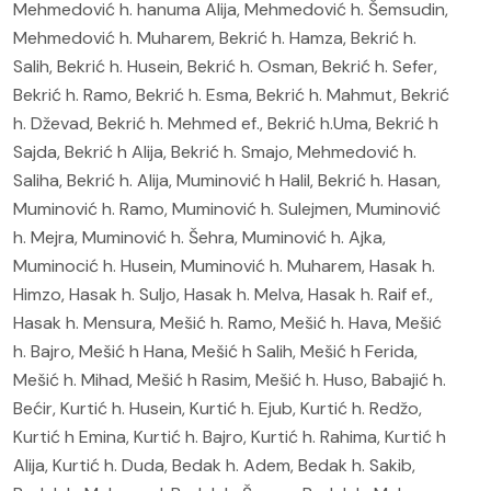
Mehmedović h. hanuma Alija, Mehmedović h. Šemsudin,
Mehmedović h. Muharem, Bekrić h. Hamza, Bekrić h.
Salih, Bekrić h. Husein, Bekrić h. Osman, Bekrić h. Sefer,
Bekrić h. Ramo, Bekrić h. Esma, Bekrić h. Mahmut, Bekrić
h. Dževad, Bekrić h. Mehmed ef., Bekrić h.Uma, Bekrić h
Sajda, Bekrić h Alija, Bekrić h. Smajo, Mehmedović h.
Saliha, Bekrić h. Alija, Muminović h Halil, Bekrić h. Hasan,
Muminović h. Ramo, Muminović h. Sulejmen, Muminović
h. Mejra, Muminović h. Šehra, Muminović h. Ajka,
Muminocić h. Husein, Muminović h. Muharem, Hasak h.
Himzo, Hasak h. Suljo, Hasak h. Melva, Hasak h. Raif ef.,
Hasak h. Mensura, Mešić h. Ramo, Mešić h. Hava, Mešić
h. Bajro, Mešić h Hana, Mešić h Salih, Mešić h Ferida,
Mešić h. Mihad, Mešić h Rasim, Mešić h. Huso, Babajić h.
Bećir, Kurtić h. Husein, Kurtić h. Ejub, Kurtić h. Redžo,
Kurtić h Emina, Kurtić h. Bajro, Kurtić h. Rahima, Kurtić h
Alija, Kurtić h. Duda, Bedak h. Adem, Bedak h. Sakib,