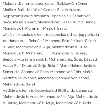
Mujezini džemata Lepenica su: Salkičević h Omer,
Mešić h. Salih, Mešić ef. Osman, Bekrić Husein.
Najpoznatiji vakifi džemata Lepenica su: Šabanović
Bećir, Mešić Ahmet, Mehmedović Hasan, Kurtić Hanča,
Muminović h Muharem, Mešić h Bajro.
Učači mukabele u džematu Lepenica od ranijeg perioda
do danas su:
Bekrić ef. Mehmed, Bekrić Kasim, Bekrić
h. Salih, Mehmedović h. Alija, Mehmedović h. Huso,
Muminović h. Muharem, Muminović h. Husein,
Begović Mustafa, Bedak h. Muharem, hfz. Šošić Dževad,
Hasak Raif, Djedović Suljo, Bekrić Almir, Mehmedović h.
Šemsudin, Šabanović Enes, Mehmedović Edin, Mašić
Nedžma, Muminović Almedina, Mehmedović Kenan,
Mehmedović Safet.
Hadžije u džematu Lepenica od 1966.g. do danas su:
Mehmedović h. Huso, Mehmedović h. Alija, Mehmedović
h. Hanka, Mehmedović h. Mujo, Mehmedović h. Salih.