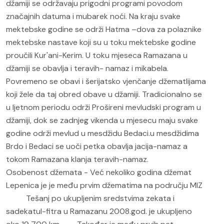
džamiji se održavaju prigodni programi povodom
značajnih datuma i mubarek noći. Na kraju svake
mektebske godine se održi Hatma –dova za polaznike
mektebske nastave koji su u toku mektebske godine
proučili Kur'ani-Kerim. U toku mjeseca Ramazana u
džamiji se obavlja i teravih- namaz i mikabela.
Povremeno se obavi i šerijatsko vjenčanje džematlijama
koji žele da taj obred obave u džamiji. Tradicionalno se
u ljetnom periodu održi Prošireni mevludski program u
džamiji, dok se zadnjeg vikenda u mjesecu maju svake
godine održi mevlud u mesdžidu Bedaci.u mesdžidima
Brdo i Bedaci se uoči petka obavlja jacija-namaz a
tokom Ramazana klanja teravih-namaz.
Osobenost džemata - Već nekoliko godina džemat
Lepenica je je među prvim džematima na području MIZ
Tešanj po ukupljenim sredstvima zekata i
sadekatul-fitra u Ramazanu 2008.god. je ukupljeno