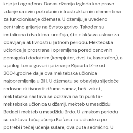
koje je i ograđeno. Danas džamija izgleda kao pravo
zdanje sa svim potrebnim infrastrukturnim elementima
za funkcionisanje džemata. U džamiju je uvedeno
centralno grijanje na čvrsto gorivo. Također su
instalirana i dva klima-uređaja, što olakšava uslove za
obavljanje aktivnosti u ljetnom periodu. Mektebska
učionica je prostrana i opremljena pored osnovnih
pomagala i dodatnim (kompjuter, dvd, tv, kasetofon,), a
u prilog tome govori i priznanje Rijaseta IZ-e od
2004.godine da je ova mektebska učionica
najopremljenija u BiH. U džematu se obavljaju slijedeće
redovne aktivnosti: džuma namaz, beš-vakat,
mektebska nastava se održava na tri punkta-
mektebska učionica u džamiji, mekteb u mesdžidu
Bedaci i mekteb u mesdžidu Brdo. U zimskom periodu
se održava tečaj učenja Kur'ana za odrasle a po
potrebi i tečaj učenja sufare, dva puta sedmično. U