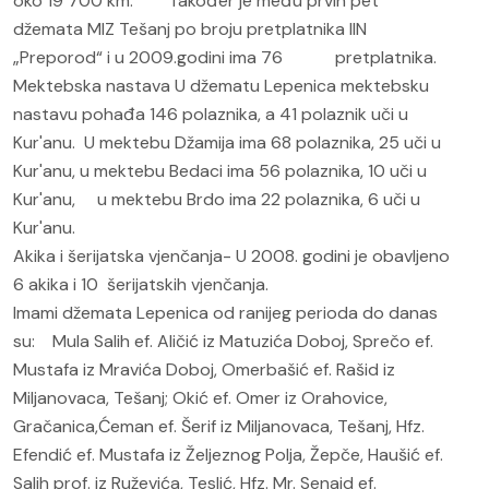
oko 19 700 km. Također je među prvih pet
džemata MIZ Tešanj po broju pretplatnika IIN
„Preporod“ i u 2009.godini ima 76 pretplatnika.
Mektebska nastava U džematu Lepenica mektebsku
nastavu pohađa 146 polaznika, a 41 polaznik uči u
Kur'anu. U mektebu Džamija ima 68 polaznika, 25 uči u
Kur'anu, u mektebu Bedaci ima 56 polaznika, 10 uči u
Kur'anu, u mektebu Brdo ima 22 polaznika, 6 uči u
Kur'anu.
Akika i šerijatska vjenčanja- U 2008. godini je obavljeno
6 akika i 10 šerijatskih vjenčanja.
Imami džemata Lepenica od ranijeg perioda do danas
su:
Mula Salih ef. Aličić iz Matuzića Doboj, Sprečo ef.
Mustafa iz Mravića Doboj, Omerbašić ef. Rašid iz
Miljanovaca, Tešanj; Okić ef. Omer iz Orahovice,
Gračanica,Ćeman ef. Šerif iz Miljanovaca, Tešanj, Hfz.
Efendić ef. Mustafa iz Željeznog Polja, Žepče, Haušić ef.
Salih prof. iz Ruževića, Teslić, Hfz. Mr. Senaid ef.